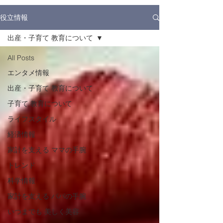
役立情報
出産・子育て ​教育について
All Posts
エンタメ情報
出産・子育て ​教育について
子育て ​教育について
ライフスタイル
経済情報
家計を支える ママの手腕
トレンド
科学情報
家計を支える パパの手腕
いつまでも ​美しく美容