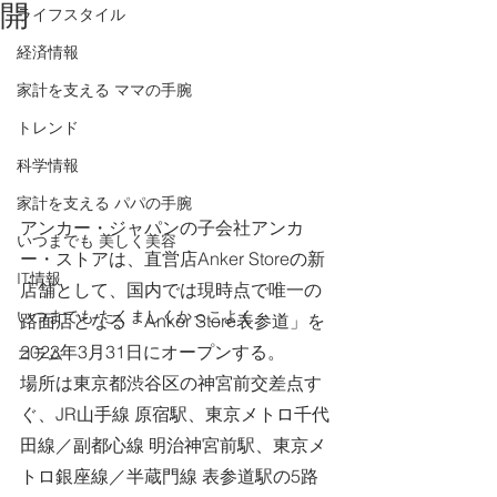
開
ライフスタイル
経済情報
家計を支える ママの手腕
トレンド
科学情報
家計を支える パパの手腕
アンカー・ジャパンの子会社アンカ
いつまでも ​美しく美容
ー・ストアは、直営店Anker Storeの新
IT情報
店舗として、国内では現時点で唯一の
いつまでも ​たくましくかっこよく
路面店となる「Anker Store表参道」を
2023年3月31日にオープンする。
コラム
場所は東京都渋谷区の神宮前交差点す
ぐ、JR山手線 原宿駅、東京メトロ千代
田線／副都心線 明治神宮前駅、東京メ
トロ銀座線／半蔵門線 表参道駅の5路