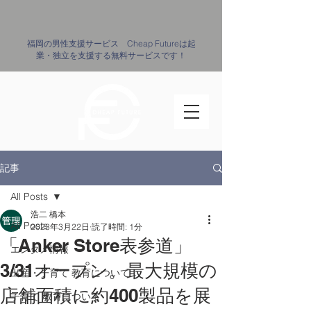
​福岡の男性支援サービス Cheap Futureは起
業・独立を支援する無料サービスです！
記事
All Posts
浩二 橋本
All Posts
2023年3月22日
読了時間: 1分
「Anker Store表参道」
エンタメ情報
3/31オープン。最大規模の
出産・子育て ​教育について
店舗面積に約400製品を展
子育て ​教育について