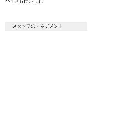
バイスも行います。
スタッフのマネジメント
介護福祉士は介護職の中で唯一の国家
資格です。
そのため、新しく入ったスタッフの指
導役として任命されることもあります
し、普段の介護業務の中でどう対応し
たらよいかわからない場合に、意見を
求められることもあります。
介護福祉士の資格を持っているため、
さまざまな場面で頼りにされることが
増えますが、その分、責任感を持って
業務に取り組むことができます。