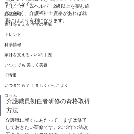
ライフスタイル
だし、ホームヘルパー2級以上を望む施
設が多く、介護福祉士資格があれば就
経済情報
職にはより有利になります。
家計を支える ママの手腕
トレンド
科学情報
家計を支える パパの手腕
いつまでも ​美しく美容
IT情報
いつまでも ​たくましくかっこよく
コラム
介護職員初任者研修の資格取得
方法
介護職に就くにあたって、まずは修了
しておきたい研修です。2013年の法改