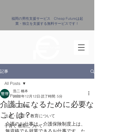
​福岡の男性支援サービス Cheap Futureは起
業・独立を支援する無料サービスです！
記事
All Posts
浩二 橋本
All Posts
2022年12月12日
読了時間: 5分
介護士になるために必要な
エンタメ情報
ことは？
出産・子育て ​教育について
介護のお仕事は、介護保険制度上は、
子育て ​教育について
無資格でも就業できるお仕事です。た