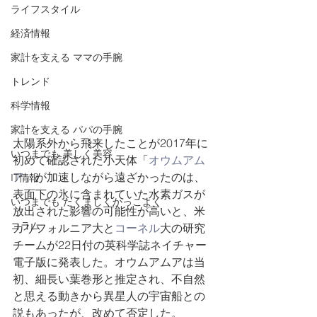
ライフスタイル
経済情報
家計を支える ママの手腕
トレンド
科学情報
家計を支える パパの手腕
太陽系外から飛来したことが2017年に
いつまでも ​美しく美容
初めて確認された小天体「
オウムアム
ア
」が加速しながら遠ざかったのは、
IT情報
表面下の氷に含まれていた水素ガスが
いつまでも ​たくましくかっこよく
放出された影響の可能性が高いと、米
コラム
カリフォルニア大と
コーネル
大の研究
チームが22日付の英科学誌ネイチャー
電子版に発表した。オウムアムアは当
初、細長い葉巻形と推定され、不自然
と思える動きから異星人の宇宙船との
説もあったが、改めて否定した。 