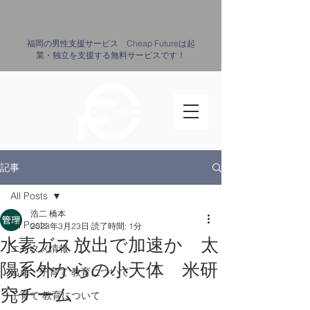
​福岡の男性支援サービス Cheap Futureは起
業・独立を支援する無料サービスです！
記事
All Posts
浩二 橋本
All Posts
2023年3月23日
読了時間: 1分
水素ガス放出で加速か 太
エンタメ情報
陽系外からの小天体 米研
出産・子育て ​教育について
究チーム
子育て ​教育について