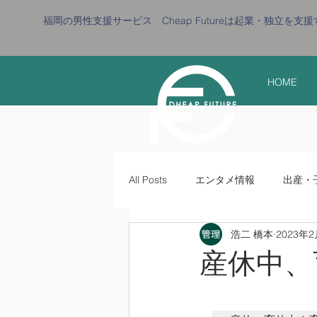
​福岡の男性支援サービス Cheap Futureは起業・独立を
HOME
All Posts
エンタメ情報
出産・
浩二 橋本
2023年
家計を支える ママの手腕
トレ
産休中、
いつまでも ​たくましくかっこよく