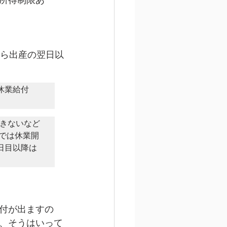
から出産の翌日以
休業給付
きないなど
では休業開
日目以降は
付が出ますの
、そうはいって