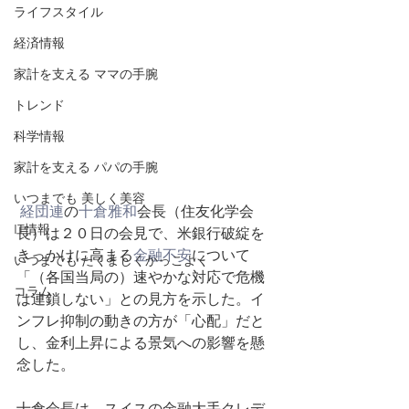
ライフスタイル
経済情報
家計を支える ママの手腕
トレンド
科学情報
家計を支える パパの手腕
いつまでも ​美しく美容
経団連
の
十倉雅和
会長（住友化学会
IT情報
長）は２０日の会見で、米銀行破綻を
きっかけに高まる
金融不安
について
いつまでも ​たくましくかっこよく
「（各国当局の）速やかな対応で危機
コラム
は連鎖しない」との見方を示した。イ
ンフレ抑制の動きの方が「心配」だと
し、金利上昇による景気への影響を懸
念した。  
十倉会長は、スイスの金融大手クレデ