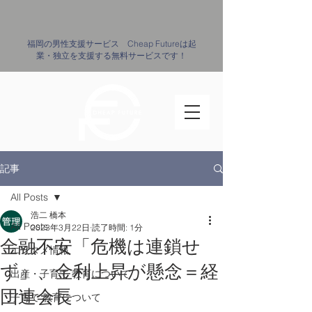
​福岡の男性支援サービス Cheap Futureは起
業・独立を支援する無料サービスです！
記事
All Posts
浩二 橋本
All Posts
2023年3月22日
読了時間: 1分
金融不安「危機は連鎖せ
エンタメ情報
ず」、金利上昇が懸念＝経
出産・子育て ​教育について
団連会長
子育て ​教育について