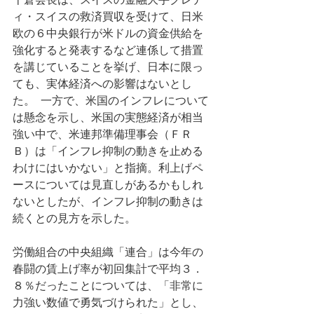
ィ・スイスの救済買収を受けて、日米
欧の６中央銀行が米ドルの資金供給を
強化すると発表するなど連係して措置
を講じていることを挙げ、日本に限っ
ても、実体経済への影響はないとし
た。  一方で、米国のインフレについて
は懸念を示し、米国の実態経済が相当
強い中で、米連邦準備理事会（ＦＲ
Ｂ）は「インフレ抑制の動きを止める
わけにはいかない」と指摘。利上げペ
ースについては見直しがあるかもしれ
ないとしたが、インフレ抑制の動きは
続くとの見方を示した。  
労働組合の中央組織「連合」は今年の
春闘の賃上げ率が初回集計で平均３．
８％だったことについては、「非常に
力強い数値で勇気づけられた」とし、